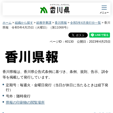
香川県
メニュー
ホーム
>
組織から探す
>
総務学事課
>
香川県報
>
令和5年4月発行分一覧
> 香川
県報 令和5年4月25日（火曜日）（第11068号）
ページID：40130
公開日：2023年4月25日
香川県報は、香川県公告式条例に基づき、条例、規則、告示、訓令
等を掲載して発行しています。
定期号：毎週火・金曜日発行（当日が休日に当たるときは繰下発
行）
号外：随時発行
県報の印刷物の閲覧場所