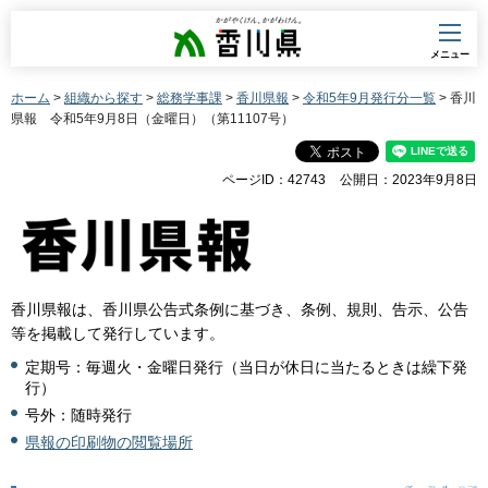
香川県
メニュー
ホーム
>
組織から探す
>
総務学事課
>
香川県報
>
令和5年9月発行分一覧
> 香川
県報 令和5年9月8日（金曜日）（第11107号）
ページID：42743
公開日：2023年9月8日
香川県報は、香川県公告式条例に基づき、条例、規則、告示、公告
等を掲載して発行しています。
定期号：毎週火・金曜日発行（当日が休日に当たるときは繰下発
行）
号外：随時発行
県報の印刷物の閲覧場所