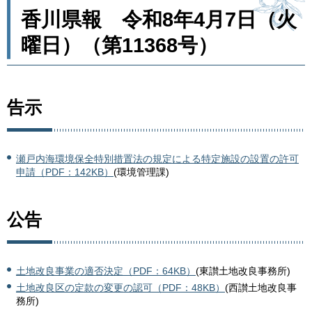
香川県報 令和8年4月7日（火
曜日）（第11368号）
告示
瀬戸内海環境保全特別措置法の規定による特定施設の設置の許可
申請（PDF：142KB）
(環境管理課)
公告
土地改良事業の適否決定（PDF：64KB）
(東讃土地改良事務所)
土地改良区の定款の変更の認可（PDF：48KB）
(西讃土地改良事
務所)