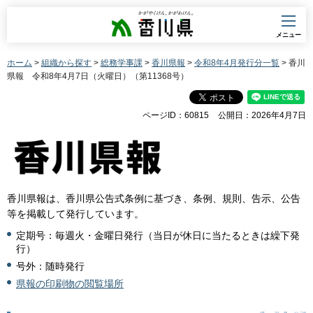
香川県
メニュー
ホーム
>
組織から探す
>
総務学事課
>
香川県報
>
令和8年4月発行分一覧
> 香川
県報 令和8年4月7日（火曜日）（第11368号）
ページID：60815
公開日：2026年4月7日
香川県報は、香川県公告式条例に基づき、条例、規則、告示、公告
等を掲載して発行しています。
定期号：毎週火・金曜日発行（当日が休日に当たるときは繰下発
行）
号外：随時発行
県報の印刷物の閲覧場所