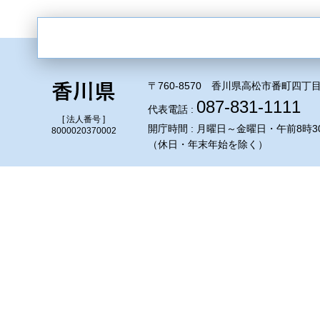
〒760-8570 香川県高松市番町四丁目
087-831-1111
代表電話 :
[ 法人番号 ]
開庁時間 : 月曜日～金曜日・午前8時3
8000020370002
（休日・年末年始を除く）