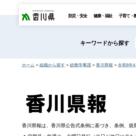
香川県
防災・安全
健康・福祉
子育て・
キーワードから探す
ホーム
>
組織から探す
>
総務学事課
>
香川県報
>
令和8年
香川県報は、香川県公告式条例に基づき、条例、規