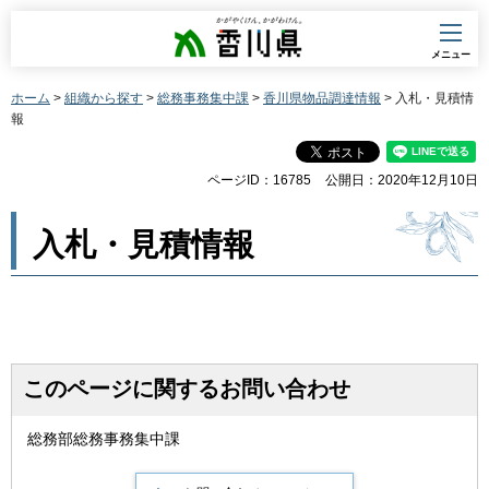
香川県
メニュー
ホーム
>
組織から探す
>
総務事務集中課
>
香川県物品調達情報
> 入札・見積情
報
ページID：16785
公開日：2020年12月10日
入札・見積情報
このページに関するお問い合わせ
総務部総務事務集中課