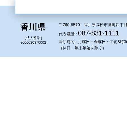
〒760-8570 香川県高松市番町四丁目
087-831-1111
代表電話 :
[ 法人番号 ]
開庁時間 : 月曜日～金曜日・午前8時3
8000020370002
（休日・年末年始を除く）