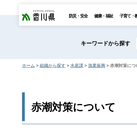
香川県
防災・安全
健康・福祉
子育て・
キーワードから探す
ホーム
>
組織から探す
>
水産課
>
漁業振興
> 赤潮対策につ
赤潮対策について