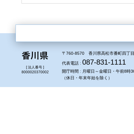
〒760-8570 香川県高松市番町四丁目
087-831-1111
代表電話 :
[ 法人番号 ]
開庁時間 : 月曜日～金曜日・午前8時3
8000020370002
（休日・年末年始を除く）