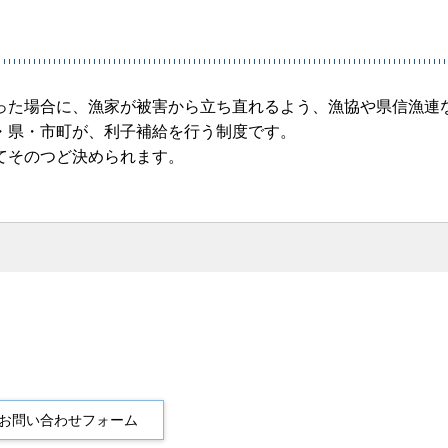
った場合に、漁家が被害から立ち直れるよう、漁協や県信漁連
・県・市町が、利子補給を行う制度です。
てそのつど決められます。