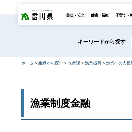
香川県
防災・安全
健康・福祉
子育て・
キーワードから探す
ホーム
>
組織から探す
>
水産課
>
漁業振興
>
漁業への支援
漁業制度金融