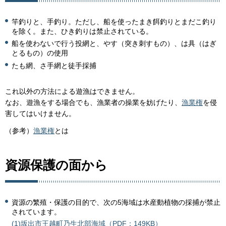
竿釣りと、手釣り。ただし、船を使ったまき餌釣りとまだこ釣り
を除く。また、ひき釣りは禁止されている。
船を使わないで行う投網と、やす（突き刺すもの）、は具（はぎ
とるもの）の使用
たも網、さ手網と徒手採捕
これ以外の方法による遊漁はできません。
なお、遊漁をする場合でも、漁業者の操業を妨げたり、
漁業権
を侵
害してはいけません。
（参考）
漁業権
とは
資源保護の面から
資源の繁殖・保護の目的で、次の5海域は水産動植物の採捕が禁止
されています。
(1)坂出市王越町乃生北部海域（PDF：149KB）