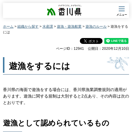
香川県
メニュー
ホーム
>
組織から探す
>
水産課
>
遊漁・遊漁船業
>
遊漁のルール
> 遊漁をする
には
ページID：12941
公開日：2020年12月10日
遊漁をするには
香川県の海面で遊漁をする場合には、香川県漁業調整規則の適用が
あります。遊漁に関する規制は大別すると2点あり、その内容は次の
とおりです。
遊漁として認められているもの