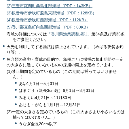
(2)三豊市詫間町粟島北部海域（PDF：143KB）
(3)観音寺市伊吹町股島東部海域（PDF：128KB）
(4)観音寺市伊吹町西部海域（PDF：112KB）
(5)香川郡直島町向島西部海域（PDF：69KB）
海域の詳細については
「香川県漁業調整規則」
第34条及び第35条
をご参照ください。
火光を利用してする漁法は禁止されています。（めばる夜焚き釣
り等）。
魚介類の産卵・育成の目的で、魚種ごとに採捕の禁止期間や一定
の大きさに達していないものの採捕の禁止を定めています。
(1)禁止期間を定めているもの（この期間は捕ってはいけませ
ん。）
あゆ1月1日～5月31日
はまぐり（殻長3cm超）6月1日～8月31日
みるくい4月21日～11月30日
あじも・がらも1月1日～12月31日
(2)一定の大きさを定めているもの（この大きさより小さいものは
捕ってはいけません。）
うなぎ全長20cm以下