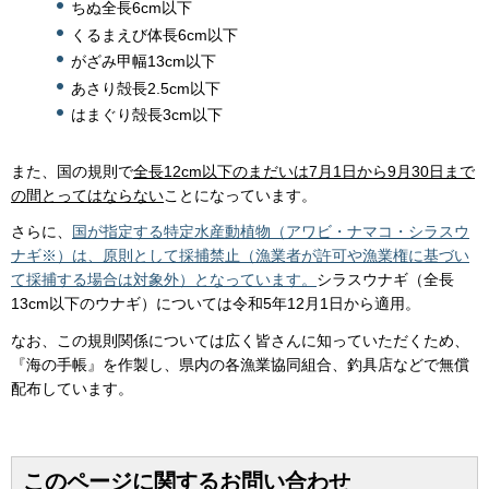
ちぬ全長6cm以下
くるまえび体長6cm以下
がざみ甲幅13cm以下
あさり殻長2.5cm以下
はまぐり殻長3cm以下
また、国の規則で
全長12cm以下のまだいは7月1日から9月30日まで
の間とってはならない
ことになっています。
さらに、
国が指定する特定水産動植物（アワビ・ナマコ・シラスウ
ナギ※）は、原則として採捕禁止（漁業者が許可や漁業権に基づい
て採捕する場合は対象外）となっています。
シラスウナギ（全長
13cm以下のウナギ）については令和5年12月1日から適用。
なお、この規則関係については広く皆さんに知っていただくため、
『海の手帳』を作製し、県内の各漁業協同組合、釣具店などで無償
配布しています。
このページに関するお問い合わせ