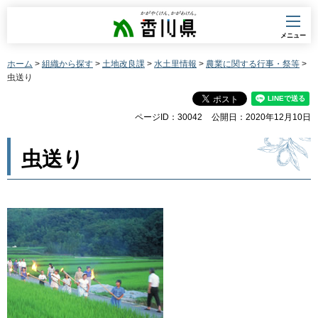
香川県
メニュー
ホーム
>
組織から探す
>
土地改良課
>
水土里情報
>
農業に関する行事・祭等
>
虫送り
ページID：30042
公開日：2020年12月10日
虫送り