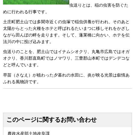
虫送りとは、稲の虫害を防ぐた
めに行われる行事です。
土庄町肥土山では多聞寺近くの虫塚で稲虫供養が行われ、そのあと
太陽からとった火種をホテと呼ばれるたいまつに移しそれをかざし
ながら田んぼの畔を走ります。そして、蓬莱橋に向かい、ホテを伝
法川の中に投げ込みます。
虫送りのことを、肥土山ではイナムシオクリ、丸亀市広島ではオガ
オクリ、香川郡直島町ではノマワリ、三豊郡山本町ではデンデコな
どと呼んでいます。
早苗（さなえ）が植わった夕暮れの水田に、炎が映る光景は叙情あ
ふれる風物詩です。
このページに関するお問い合わせ
農政水産部土地改良課