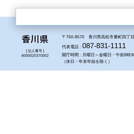
〒760-8570 香川県高松市番町四丁目
087-831-1111
代表電話 :
[ 法人番号 ]
開庁時間 : 月曜日～金曜日・午前8時3
8000020370002
（休日・年末年始を除く）