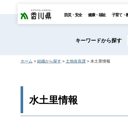
香川県
防災・安全
健康・福祉
子育て・
キーワードから探す
ホーム
>
組織から探す
>
土地改良課
> 水土里情報
水土里情報