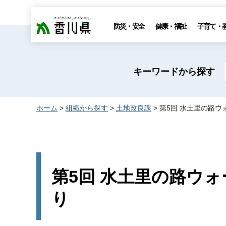
香川県
防災・安全
健康・福祉
子育て・
キーワードから探す
ホーム
>
組織から探す
>
土地改良課
> 第5回 水土里の路
第5回 水土里の路ウ
り