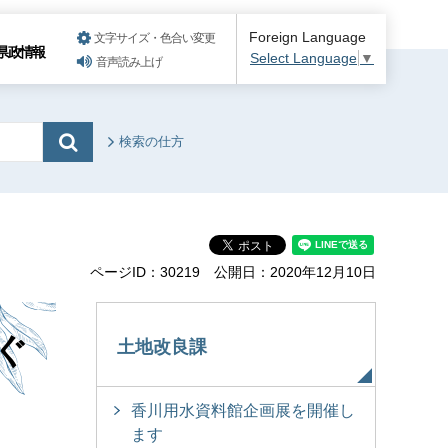
Foreign Language
文字サイズ・色合い変更
県政情報
Select Language
▼
音声読み上げ
検索の仕方
ページID：30219
公開日：2020年12月10日
ぐ
土地改良課
香川用水資料館企画展を開催し
ます