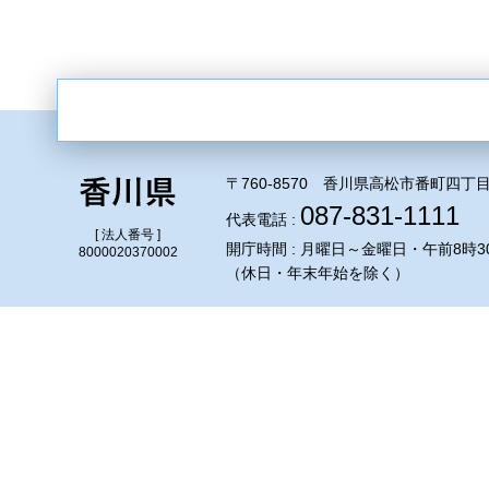
〒760-8570 香川県高松市番町四丁目
087-831-1111
代表電話 :
[ 法人番号 ]
開庁時間 : 月曜日～金曜日・午前8時3
8000020370002
（休日・年末年始を除く）