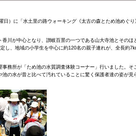
土曜日）に「水土里の路ウォーキング《太古の森とため池めぐり
ト香川が中心となり、讃岐百景の一つである山大寺池とそのほ
定し、地域の小学生を中心に約120名の親子連れが、全長約7k
理事務所が「ため池の水質調査体験コーナー」行いました。そ
や池の水が昔と比べて汚れていることに驚く保護者達の姿が見