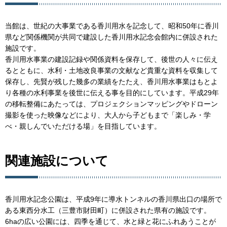
当館は、世紀の大事業である香川用水を記念して、昭和50年に香川
県など関係機関が共同で建設した香川用水記念会館内に併設された
施設です。
香川用水事業の建設記録や関係資料を保存して、後世の人々に伝え
るとともに、水利・土地改良事業の文献など貴重な資料を収集して
保存し、先賢が残した幾多の業績をたたえ、香川用水事業はもとよ
り各種の水利事業を後世に伝える事を目的にしています。平成29年
の移転整備にあたっては、プロジェクションマッピングやドローン
撮影を使った映像などにより、大人から子どもまで「楽しみ・学
べ・親しんでいただける場」を目指しています。
関連施設について
香川用水記念公園は、平成9年に導水トンネルの香川県出口の場所で
ある東西分水工（三豊市財田町）に併設された県有の施設です。
6haの広い公園には、四季を通じて、水と緑と花にふれあうことが