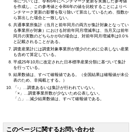
等については、令和5年にベンチマーク更新を実施した参考値
を作成し、この参考値と令和6年の値を比較することによりベ
ンチマーク更新の影響を取り除いて算出しているため、指数か
ら算出した場合と一致しない。
共通事業所集計（当月と前年同月の両方が集計対象となってい
る事業所が対象）における対前年同月増減率は、当月又は前年
同月の実数のどちらかが0の場合は、対前年同月増減率は0.0％
と記載されることがある。
調査産業計には調査対象事業所が僅少のために公表しない産業
も含めて算定している。
平成25年10月に改定された日本標準産業分類に基づいて集計
を行っている。
結果数値は、すべて確報値である。（全国結果は確報値が未公
表のため、非掲載とする。）
「-」…調査あるいは集計が行われていない。
「×」…調査事業所数が少ないため公表しない。
「△」…減少結果数値は、すべて確報値である。
このページに関するお問い合わせ