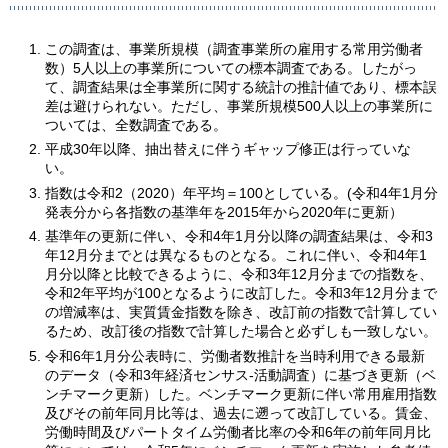
この調査は、事業所規模（調査事業所の雇用する常用労働者
数）5人以上の事業所についての標本調査である。したがっ
て、調査結果は全事業所に関する統計の推計値であり、標本誤
差は避けられない。ただし、事業所規模500人以上の事業所に
ついては、全数調査である。
平成30年以降、抽出替えに伴うギャップ修正は行っていな
い。
指数は令和2（2020）年平均＝100としている。(令和4年1月分
発表分から各指数の基準年を2015年から2020年に更新）
基準年の更新に伴い、令和4年1月分以降の調査結果は、令和3
年12月分までとは異なるものとなる。これに伴い、令和4年1
月分以降と比較できるように、令和3年12月分までの指数を、
令和2年平均が100となるように改訂した。令和3年12月分まで
の増減率は、実質賃金指数を除き、改訂前の指数で計算してい
るため、改訂後の指数で計算した場合と必ずしも一致しない。
令和6年1月分公表時に、労働者数推計を当時利用できる最新
のデータ（令和3年経済センサス-活動調査）に基づき更新（ベ
ンチマーク更新）した。ベンチマーク更新に伴い常用雇用指数
及びその前年同月比等は、過去に遡って改訂している。賃金、
労働時間及びパートタイム労働者比率の令和6年の前年同月比