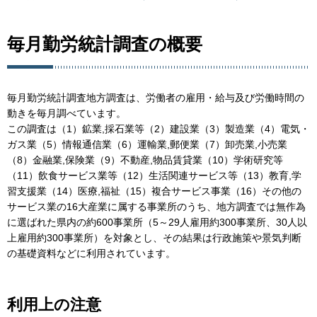
毎月勤労統計調査の概要
毎月勤労統計調査地方調査は、労働者の雇用・給与及び労働時間の
動きを毎月調べています。
この調査は（1）鉱業,採石業等（2）建設業（3）製造業（4）電気・
ガス業（5）情報通信業（6）運輸業,郵便業（7）卸売業,小売業
（8）金融業,保険業（9）不動産,物品賃貸業（10）学術研究等
（11）飲食サービス業等（12）生活関連サービス等（13）教育,学
習支援業（14）医療,福祉（15）複合サービス事業（16）その他の
サービス業の16大産業に属する事業所のうち、地方調査では無作為
に選ばれた県内の約600事業所（5～29人雇用約300事業所、30人以
上雇用約300事業所）を対象とし、その結果は行政施策や景気判断
の基礎資料などに利用されています。
利用上の注意