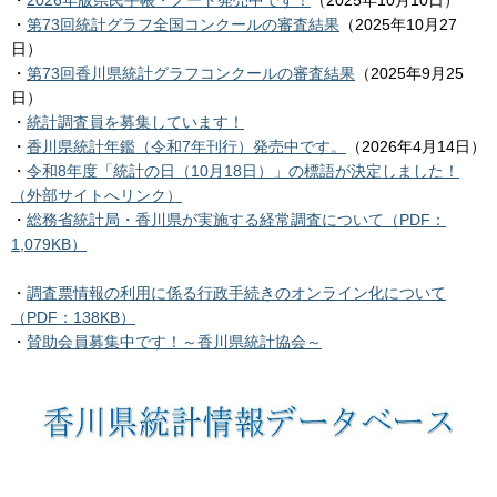
・
2026年版県民手帳・ノート発売中です！
（2025年10月10日）
・
第73回統計グラフ全国コンクールの審査結果
（2025年10月27
日）
・
第73回香川県統計グラフコンクールの審査結果
（2025年9月25
日）
・
統計調査員を募集しています！
・
香川県統計年鑑（令和7年刊行）発売中です。
（2026年4月14日）
・
令和8年度「統計の日（10月18日）」の標語が決定しました！
（外部サイトへリンク）
・
総務省統計局・香川県が実施する経常調査について（PDF：
1,079KB）
・
調査票情報の利用に係る行政手続きのオンライン化について
（PDF：138KB）
・
賛助会員募集中です！～香川県統計協会～