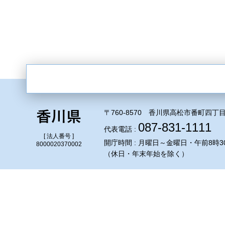
〒760-8570 香川県高松市番町四丁目
087-831-1111
代表電話 :
[ 法人番号 ]
開庁時間 : 月曜日～金曜日・午前8時3
8000020370002
（休日・年末年始を除く）