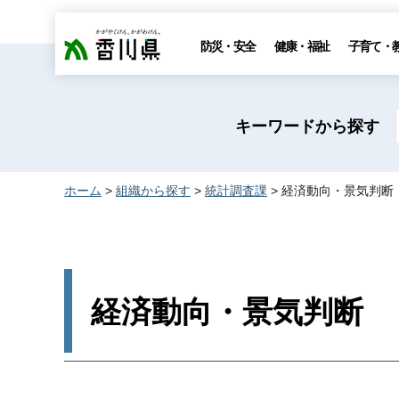
香川県
防災・安全
健康・福祉
子育て・
キーワードから探す
ホーム
>
組織から探す
>
統計調査課
> 経済動向・景気判断
経済動向・景気判断