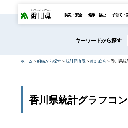
香川県
防災・安全
健康・福祉
子育て・
キーワードから探す
ホーム
>
組織から探す
>
統計調査課
>
統計総合
> 香川県
香川県統計グラフコン