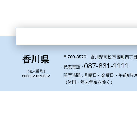
〒760-8570 香川県高松市番町四丁目
087-831-1111
代表電話 :
[ 法人番号 ]
開庁時間 : 月曜日～金曜日・午前8時3
8000020370002
（休日・年末年始を除く）