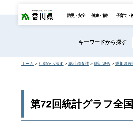
香川県
防災・安全
健康・福祉
子育て・
キーワードから探す
ホーム
>
組織から探す
>
統計調査課
>
統計総合
>
香川県統
第72回統計グラフ全