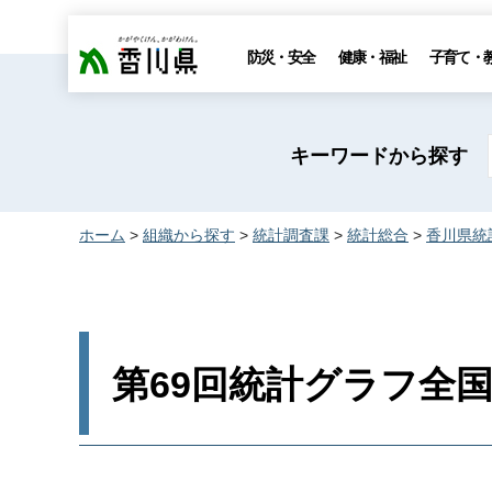
香川県
防災・安全
健康・福祉
子育て・
キーワードから探す
ホーム
>
組織から探す
>
統計調査課
>
統計総合
>
香川県統
第69回統計グラフ全