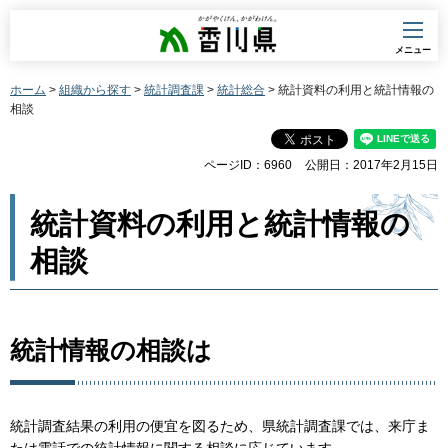
香川県
メニュー
ホーム
>
組織から探す
>
統計調査課
>
統計総合
> 統計資料の利用と統計情報の
相談
ページID：6960
公開日：2017年2月15日
統計資料の利用と統計情報の
相談
統計情報の相談は
統計調査結果の利用の便宜を図るため、県統計調査課では、来庁ま