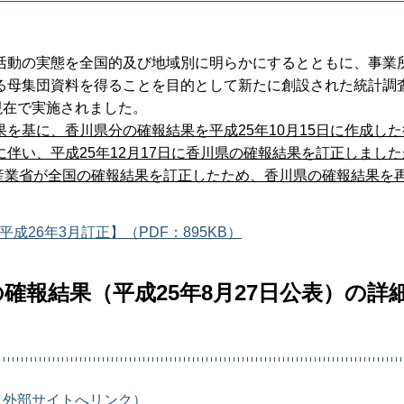
活動の実態を全国的及び地域別に明らかにするとともに、事業
る母集団資料を得ることを目的として新たに創設された統計調
日現在で実施されました。
を基に、香川県分の確報結果を平成25年10月15日に作成し
伴い、平成25年12月17日に香川県の確報結果を訂正しまし
済産業省が全国の確報結果を訂正したため、香川県の確報結果を
成26年3月訂正】（PDF：895KB）
確報結果（平成25年8月27日公表）の詳
（外部サイトへリンク）