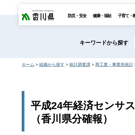
香川県
防災・安全
健康・福祉
子育て・
キーワードから探す
ホーム
>
組織から探す
>
統計調査課
>
商工業・事業所統計
平成24年経済センサ
（香川県分確報）