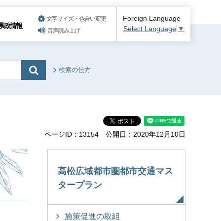
Foreign Language
文字サイズ・色合い変更
県政情報
Select Language
▼
音声読み上げ
検索の仕方
ページID：13154
公開日：2020年12月10日
高松広域都市圏都市交通マス
タープラン
施策促進の取組