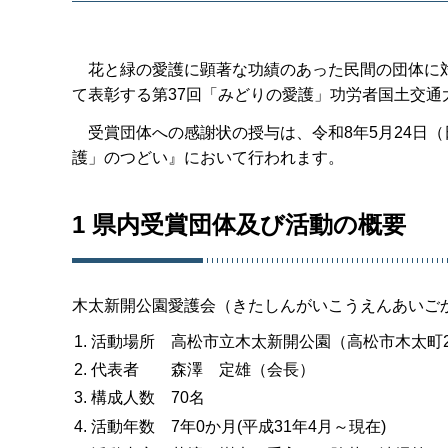
花と緑の愛護に顕著な功績のあった民間の団体に対
て表彰する第37回「みどりの愛護」功労者国土交
受賞団体への感謝状の授与は、令和8年5月24日（
護」のつどい』において行われます。
1 県内受賞団体及び活動の概要
木太新開公園愛護会（きたしんがいこうえんあいご
活動場所 高松市立木太新開公園（高松市木太町24
代表者 森澤 定雄（会長）
構成人数 70名
活動年数 7年0か月(平成31年4月～現在)