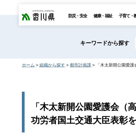
香川県
防災・安全
健康・福祉
子育て・
キーワードから探す
ホーム
>
組織から探す
>
都市計画課
> 「木太新開公園愛
「木太新開公園愛護会（
功労者国土交通大臣表彰