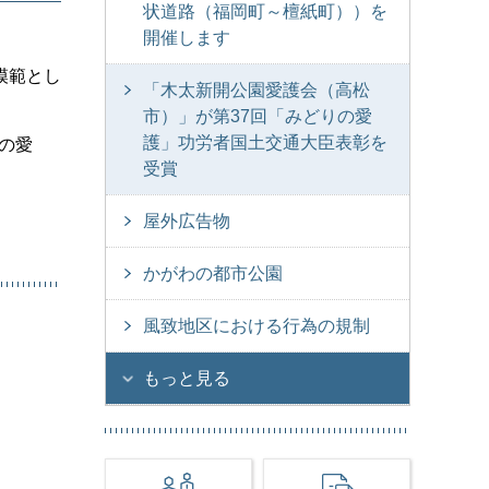
状道路（福岡町～檀紙町））を
開催します
模範とし
「木太新開公園愛護会（高松
市）」が第37回「みどりの愛
護」功労者国土交通大臣表彰を
の愛
受賞
屋外広告物
かがわの都市公園
風致地区における行為の規制
もっと見る