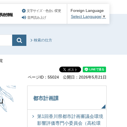
Foreign Language
文字サイズ・色合い変更
県政情報
Select Language
▼
音声読み上げ
検索の仕方
賞
ページID：55024
公開日：2026年5月21日
」
都市計画課
第1回香川県都市計画審議会環境
影響評価専門小委員会（高松環