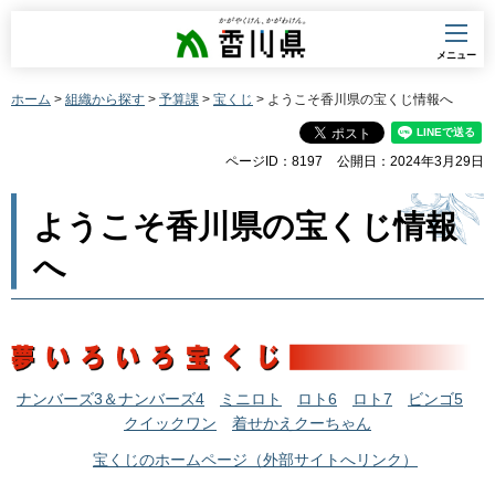
香川県
メニュー
ホーム
>
組織から探す
>
予算課
>
宝くじ
> ようこそ香川県の宝くじ情報へ
ページID：8197
公開日：2024年3月29日
ようこそ香川県の宝くじ情報
へ
ナンバーズ3＆ナンバーズ4
ミニロト
ロト6
ロト7
ビンゴ5
クイックワン
着せかえクーちゃん
宝くじのホームページ（外部サイトへリンク）