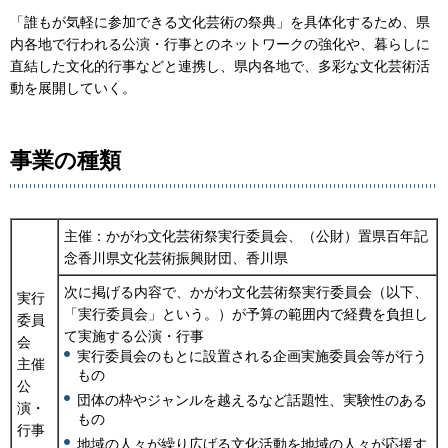
「誰もが気軽に参加できる文化芸術の祭典」を具体化するため、県
内各地で行われる公演・行事とのネットワークの強化や、暮らしに
直結した文化的行事などと連携し、県内各地で、多彩な文化芸術活
動を展開していく。
事業の種類
主催：かがわ文化芸術祭実行委員会、（公財）置県百年記
念香川県文化芸術振興財団、香川県
次に掲げる内容で、かがわ文化芸術祭実行委員会（以下、
実行
「実行委員会」という。）が予算の範囲内で経費を負担し
委員
て実施する公演・行事
会
実行委員会のもとに設置される企画実施委員会等が行う
主催
もの
公
団体の枠やジャンルを越えるなど話題性、実験性のある
演・
もの
行事
地域の人々が繰り広げる文化活動を地域の人々が応援す