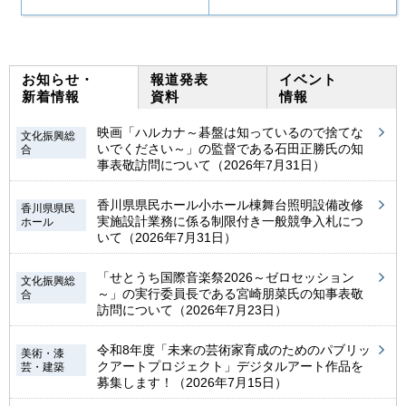
お知らせ・
報道発表
イベント
新着情報
資料
情報
映画「ハルカナ～碁盤は知っているので捨てな
文化振興総
いでください～」の監督である石田正勝氏の知
合
事表敬訪問について（2026年7月31日）
香川県県民ホール小ホール棟舞台照明設備改修
香川県県民
実施設計業務に係る制限付き一般競争入札につ
ホール
いて（2026年7月31日）
「せとうち国際音楽祭2026～ゼロセッション
文化振興総
～」の実行委員長である宮崎朋菜氏の知事表敬
合
訪問について（2026年7月23日）
令和8年度「未来の芸術家育成のためのパブリッ
美術・漆
クアートプロジェクト」デジタルアート作品を
芸・建築
募集します！（2026年7月15日）