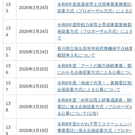
13
令和8年度派遣保育士活用事業業務委託
2026年2月24日
3.
提案方式（プロポーザル方式）による公
令和8年度即戦力保育士育成事業業務委
13
2026年2月24日
画提案方式（プロポーザル方式）による
4.
て
13
香川県立坂出高等学校昇降機保守点検業
2026年2月24日
5.
般競争入札について
13
令和8年度「アートの魅力体験事業」委
2026年2月20日
6.
にかかる企画提案方式による公募につい
13
令和8年度「地域で共育！」業務委託契
2026年2月20日
7.
企画提案方式による公募について
令和8年度「AI等活用人材養成講座」開
13
2026年2月20日
委託に係る企画提案方式（プロポーザル
8.
る公募について(公告)
令和8年度かがわ子育てステーションパ
13
2026年2月19日
事業委託に係る企画提案方式（プロポー
9.