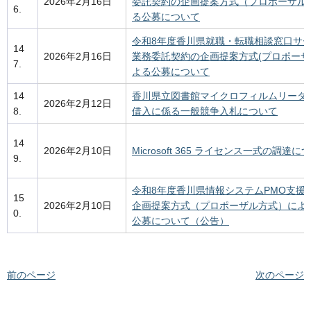
2026年2月16日
委託契約の企画提案方式（プロポーザル
6.
る公募について
令和8年度香川県就職・転職相談窓口サ
14
2026年2月16日
業務委託契約の企画提案方式(プロポーザ
7.
よる公募について
14
香川県立図書館マイクロフィルムリーダ
2026年2月12日
8.
借入に係る一般競争入札について
14
2026年2月10日
Microsoft 365 ライセンス一式の調達に
9.
令和8年度香川県情報システムPMO支援
15
2026年2月10日
企画提案方式（プロポーザル方式）によ
0.
公募について（公告）
前のページ
次のページ