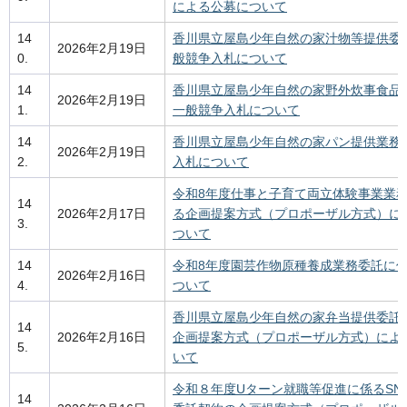
による公募について
14
香川県立屋島少年自然の家汁物等提供委
2026年2月19日
0.
般競争入札について
14
香川県立屋島少年自然の家野外炊事食品
2026年2月19日
1.
一般競争入札について
14
香川県立屋島少年自然の家パン提供業務
2026年2月19日
2.
入札について
令和8年度仕事と子育て両立体験事業業
14
2026年2月17日
る企画提案方式（プロポーザル方式）に
3.
ついて
14
令和8年度園芸作物原種養成業務委託に
2026年2月16日
4.
ついて
香川県立屋島少年自然の家弁当提供委託
14
2026年2月16日
企画提案方式（プロポーザル方式）によ
5.
いて
令和８年度Uターン就職等促進に係るSN
14