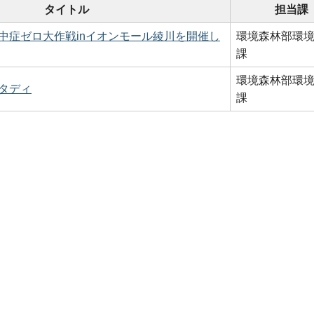
タイトル
担当課
中症ゼロ大作戦inイオンモール綾川を開催し
環境森林部環
課
環境森林部環
タディ
課