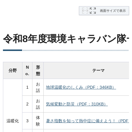
画面サイズで表示
令和8年度環境キャラバン隊
N
形
分野
テーマ
o.
態
お
1
地球温暖化のしくみ（PDF：346KB）
話
お
2
気候変動と防災（PDF：310KB）
話
体
温暖化
3
暑さ指数を知って熱中症に備えよう！（PDF：2
験