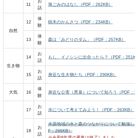
お
11
海ごみのはなし（PDF：262KB）
話
体
12
樹木のかんさつ（PDF：234KB）
験
自然
体
13
森は「みどりのダム」（PDF：257KB）
験
お
14
もし、イノシシに出合ったら？（PDF：251K
話
生き物
お
15
身近な生き物たち（PDF：290KB）
話
体
大気
16
身近な公害（悪臭）について知ろう（PDF：33
験
お
17
水について考えてみよう！（PDF：263KB）
話
水源地域の水と森のつながりについて勉強しよ
お
18
F：266KB）
話
※令和8年度の募集は終了しました。