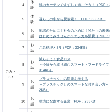
体
4
緑のカーテンですずしく過ごそう！（PDF：27
験
体
5
暮らしの中から脱炭素！（PDF：356KB）
験
お
地球のために！社会のために！私たちの未来
6
話
はじめてみませんか？エシカル消費（PDF：28
お
7
ごみ処理と3R（PDF：334KB）
話
減らそう！食品ロス
お
8
～今日から取り組むスマート・フードライフ～
話
314KB）
ごみ・
3R
プラスチックごみ問題を考える
お
9
～プラスチックとのスマートな付き合い方～（P
話
2KB）
お
10
環境に配慮する企業（PDF：233KB）
話