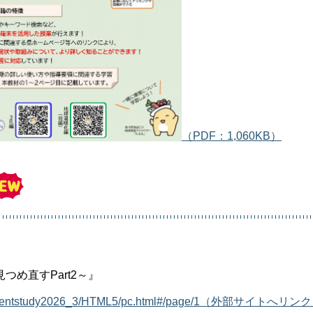
（PDF：1,060KB）
め直すPart2～』
environmentstudy2026_3/HTML5/pc.html#/page/1（外部サイトへリン