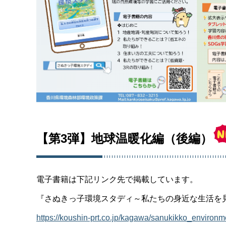
【第3弾】地球温暖化編（後編）
電子書籍は下記リンク先で掲載しています。
『さぬきっ子環境スタディ～私たちの身近な生活を見つ
https://koushin-prt.co.jp/kagawa/sanukikko_