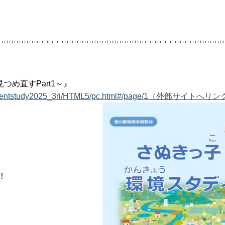
め直すPart1～』
nvironmentstudy2025_3ri/HTML5/pc.html#/page/1（外部サイトへリ
！