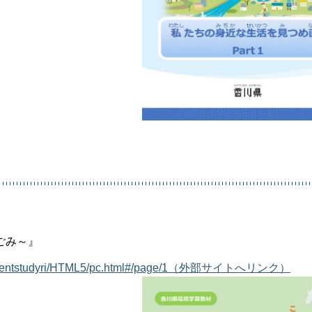
ごみ～』
nvironmentstudyri/HTML5/pc.html#/page/1（外部サイトへリンク）