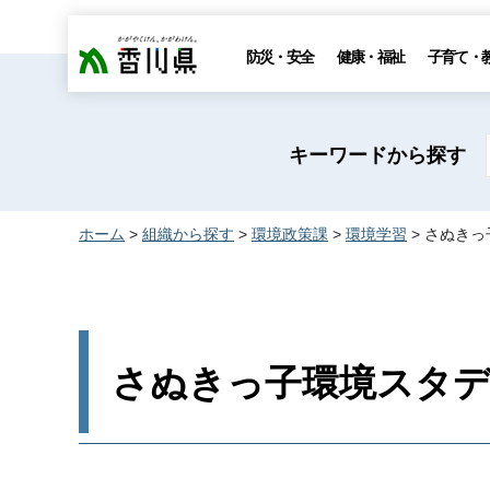
香川県
防災・安全
健康・福祉
子育て・
キーワードから探す
ホーム
>
組織から探す
>
環境政策課
>
環境学習
> さぬき
さぬきっ子環境スタ