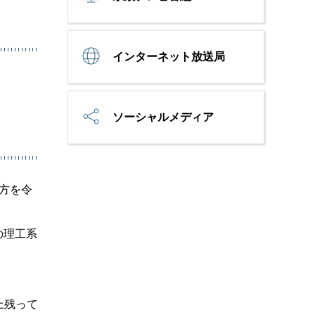
インターネット放送局
ソーシャルメディア
る方を令
の理工系
。
上残って