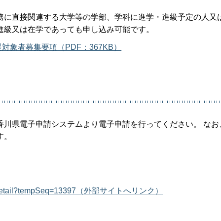
務に直接関連する大学等の学部、学科に進学・進級予定の人又
進級又は在学であっても申し込み可能です。
象者募集要項（PDF：367KB）
香川県電子申請システムより電子申請を行ってください。 なお
す。
fferList_detail?tempSeq=13397（外部サイトへリンク）