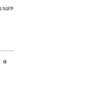
は当該学
、後