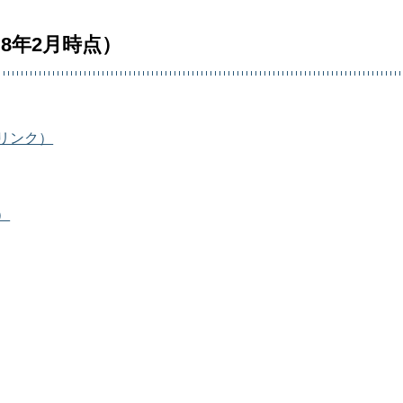
8年2月時点）
リンク）
）