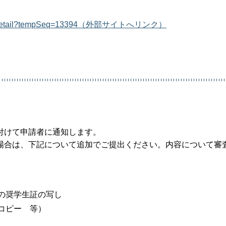
fferList_detail?tempSeq=13394（外部サイトへリンク）
付けて申請者に通知します。
場合は、下記について追加でご提出ください。内容について審
。
の奨学生証の写し
コピー 等）