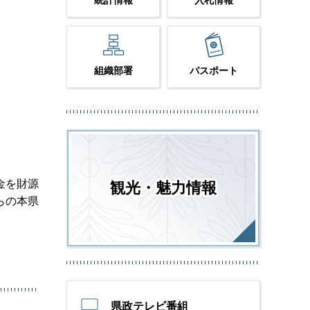
統計情報
入札情報
組織部署
パスポート
金を財源
観光・魅力情報
らの本県
県政テレビ番組