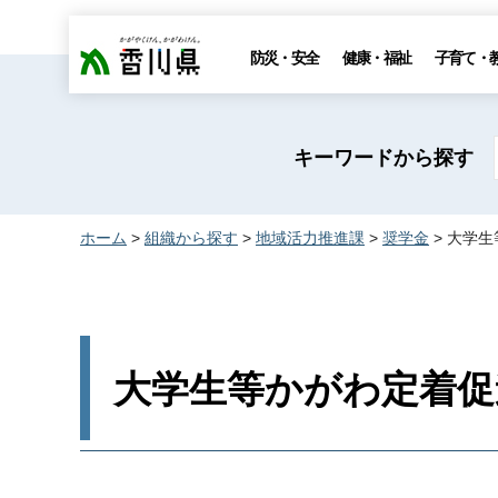
香川県
防災・安全
健康・福祉
子育て・
キーワードから探す
ホーム
>
組織から探す
>
地域活力推進課
>
奨学金
> 大学
大学生等かがわ定着促