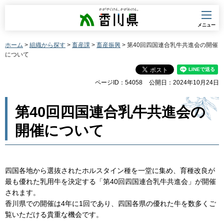
香川県
メニュー
ホーム
>
組織から探す
>
畜産課
>
畜産振興
> 第40回四国連合乳牛共進会の開催
について
ページID：54058
公開日：2024年10月24日
第40回四国連合乳牛共進会の
開催について
四国各地から選抜されたホルスタイン種を一堂に集め、育種改良が
最も優れた乳用牛を決定する「第40回四国連合乳牛共進会」が開催
されます。
香川県での開催は4年に1回であり、四国各県の優れた牛を数多くご
覧いただける貴重な機会です。