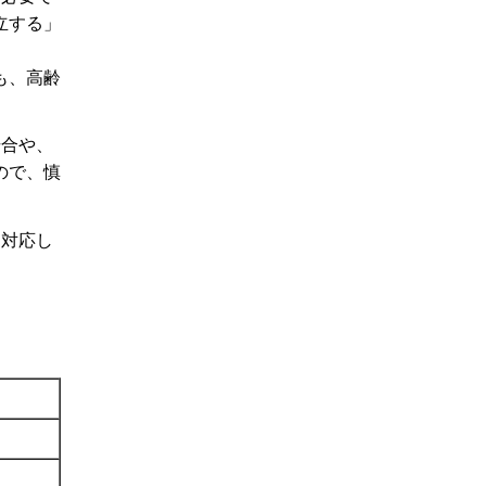
立する」
も、高齢
場合や、
ので、慎
し対応し
。