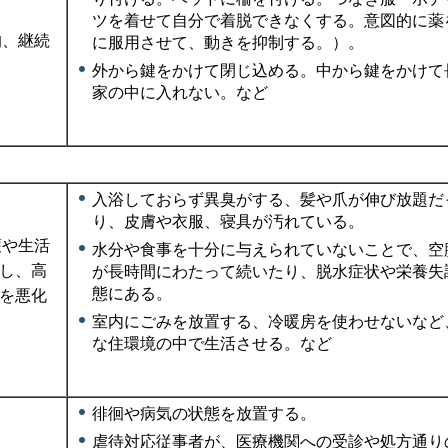
ツを着せて自分で着脱できなくする。意図的に薬
的、継続
に服用させて、動きを抑制する。）。
外から鍵をかけて閉じ込める。中から鍵をかけて
家の中に入れない。など
入浴しておらず異臭がする、髪や爪が伸び放題だ
り、皮膚や衣服、寝具が汚れている。
護や生活
水分や食事を十分に与えられていないことで、空
し、高
が長時間にわたって続いたり、脱水症状や栄養失
態にある。
を悪化
室内にごみを放置する、冷暖房を使わせないなど
な住環境の中で生活させる。など
徘徊や病気の状態を放置する。
虐待対応従事者が、医療機関への受診や処方通り