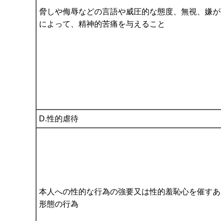
脅しや侮辱などの言語や威圧的な態度、無視、嫌が
によって、精神的苦痛を与えること
D.性的虐待
本人への性的な行為の強要又は性的羞恥心を催すあ
形態の行為