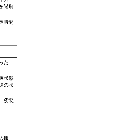
を過剰
長時間
った
腹状態
調の状
、劣悪
の服