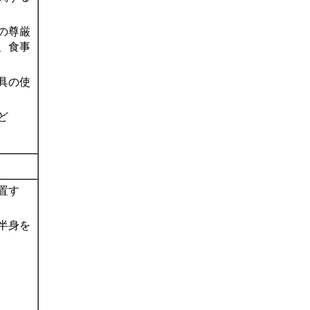
の尊厳
、食事
具の使
ど
置す
半身を