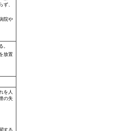
らず、
病院や
る。
を放置
れを人
泄の失
関する