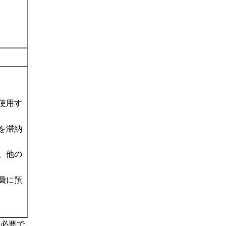
使用す
を滞納
、他の
費に預
は必要で