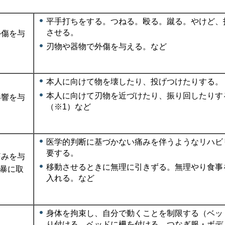
平手打ちをする。つねる。殴る。蹴る。やけど、
させる。
外傷を与
刃物や器物で外傷を与える。など
本人に向けて物を壊したり、投げつけたりする。
本人に向けて刃物を近づけたり、振り回したりす
影響を与
（※1）など
医学的判断に基づかない痛みを伴うようなリハビ
要する。
痛みを与
移動させるときに無理に引きずる。無理やり食事
暴に取
入れる。など
身体を拘束し、自分で動くことを制限する（ベッ
り付ける。ベッドに柵を付ける。つなぎ服・ボデ