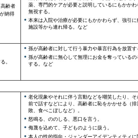
薬、専門的ケアが必要と説明しているにもかかわ
、高齢者
無視する。
が納得
本来は入院や治療が必要にもかかわらず、強引に
施設等から連れ帰る。など
孫が高齢者に対して行う暴力や暴言行為を放置す
孫が高齢者に無心して無理にお金を奪っているの
する。
する。など
老化現象やそれに伴う言動などを嘲笑したり、そ
前で話すなどにより、高齢者に恥をかかせる（排
敗、食べこぼしなど）。
怒鳴る、ののしる、悪口を言う。
侮蔑を込めて、子どものように扱う。
本人の性的指向・ジェンダーアイデンティティに