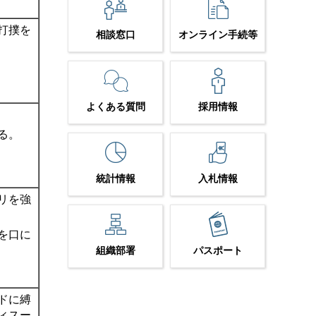
打撲を
相談窓口
オンライン手続等
よくある質問
採用情報
る。
統計情報
入札情報
リを強
を口に
組織部署
パスポート
ドに縛
ィスー