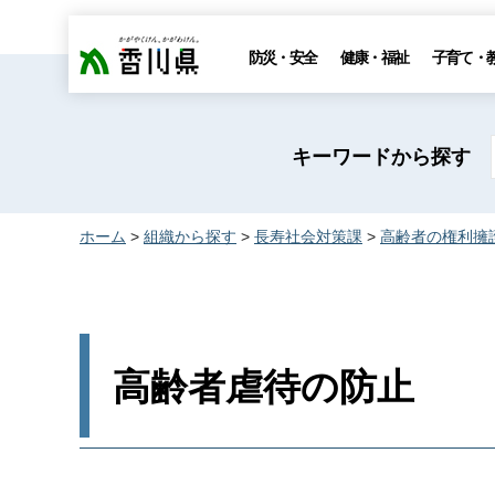
香川県
防災・安全
健康・福祉
子育て・
キーワードから探す
ホーム
>
組織から探す
>
長寿社会対策課
>
高齢者の権利擁
高齢者虐待の防止