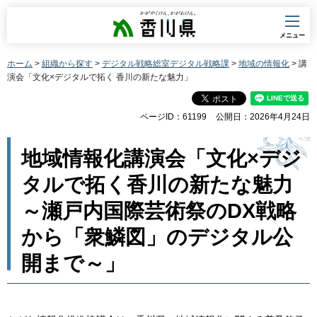
香川県
メニュー
ホーム
>
組織から探す
>
デジタル戦略総室デジタル戦略課
>
地域の情報化
> 講
演会「文化×デジタルで拓く 香川の新たな魅力」
ページID：61199
公開日：2026年4月24日
地域情報化講演会「文化×デジ
タルで拓く香川の新たな魅力
～瀬戸内国際芸術祭のDX戦略
から「衆鱗図」のデジタル公
開まで～」