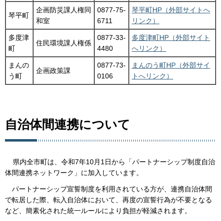
企画防災課人権同
0877-75-
琴平町HP（外部サイトへ
琴平町
和室
6711
リンク）
多度津
0877-33-
多度津町HP（外部サイト
住民環境課人権係
町
4480
へリンク）
まんの
0877-73-
まんのう町HP（外部サイ
企画政策課
う町
0106
トへリンク）
自治体間連携について
県内全市町は、令和7年10月1日から「パートナーシップ制度自治
体間連携ネットワーク」に加入しています。
パートナーシップ宣誓制度を利用されている方が、連携自治体間
で転居した際、転入自治体において、再度の宣誓行為が不要となる
など、簡素化された統一ルールにより負担が軽減されます。