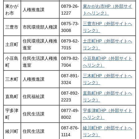
東かが
0879-26-
東かがわ市HP（外部サイ
人権推進課
わ市
1227
トへリンク）
0875-73-
三豊市HP（外部サイトへ
三豊市
市民環境部人権課
3008
リンク）
住民環境課人権推
0879-62-
土庄町HP（外部サイトへ
土庄町
進室
7015
リンク）
小豆島
住民生活課人権推
0879-82-
小豆島町HP（外部サイト
町
進室
7004
へリンク）
087-891-
三木町HP（外部サイトへ
三木町
人権推進課
3324
リンク）
087-892-
直島町HP（外部サイトへ
直島町
住民福祉課
2223
リンク）
宇多津
0877-49-
宇多津町HP（外部サイト
住民生活課
町
8002
へリンク）
087-876-
綾川町HP（外部サイトへ
綾川町
住民生活課
1114
リンク）