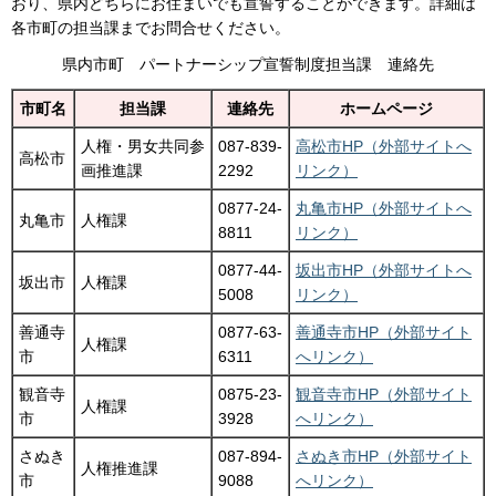
おり、県内どちらにお住まいでも宣誓することができます。詳細は
各市町の担当課までお問合せください。
県内市町 パートナーシップ宣誓制度担当課 連絡先
市町名
担当課
連絡先
ホームページ
人権・男女共同参
087-839-
高松市HP（外部サイトへ
高松市
画推進課
2292
リンク）
0877-24-
丸亀市HP（外部サイトへ
丸亀市
人権課
8811
リンク）
0877-44-
坂出市HP（外部サイトへ
坂出市
人権課
5008
リンク）
善通寺
0877-63-
善通寺市HP（外部サイト
人権課
市
6311
へリンク）
観音寺
0875-23-
観音寺市HP（外部サイト
人権課
市
3928
へリンク）
さぬき
087-894-
さぬき市HP（外部サイト
人権推進課
市
9088
へリンク）