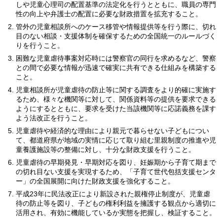
しや児童心理司の配置基準の法定化を行うとともに、職員の専門
性の向上や弁護士の配置に必要な財政措置を拡充すること。
管外の児童相談所へのケース移管や情報提供等を行う際に、切れ
目のない相談・支援体制を確保するための全国統一のルールづく
りを行うこと。
困難な児童虐待事案対応時には警察官の同行を求めるなど、警察
との間で必要な情報が迅速で確実に共有できる仕組みを構築する
こと。
児童相談所が児童虐待の防止等に関する調査をより的確に実施す
るため、様々な機関等に対して、関係資料等の提供を要求できる
ようにするとともに、要求を受けた当該機関等に応諾義務を課す
よう法改正を行うこと。
児童虐待や経済的な理由により親元で暮らせない子どもについ
て、都道府県が地域の実情に応じて取り組む里親制度の推進や児
童養護施設等の整備に対し、十分な財政支援を行うこと。
児童虐待の早期発見・早期対応を図り、妊娠期から子育て期まで
の切れ目ない支援を実現するため、「子育て世代包括支援センタ
ー」の全国展開に向けた財政支援を強化すること。
平成23年に民法改正により新設された親権停止制度が、児童虐
待の防止等を図り、子どもの権利利益を擁護する観点から適切に
活用され、有効に機能しているか実態を把握し、検証すること。