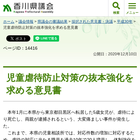
香川県議会
検索
メニュー
ホーム
>
議会情報
>
県議会の審議結果
>
採択された意見書・決議
>
平成30年
>
児童虐待防止対策の抜本強化を求める意見書
ページID：14416
公開日：2020年12月10日
児童虐待防止対策の抜本強化を
求める意見書
本年1月に本県から東京都目黒区へ転居した5歳女児が、虐待によ
り死亡し、両親が逮捕されるという、大変痛ましい事件が発生し
た。
これまで、本県の児童相談所では、対応件数の増加に対応するた
め、虐待の対応に当たる職員を過去10年で20人増員し、体制強化を