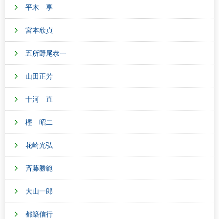
平木 享
宮本欣貞
五所野尾恭一
山田正芳
十河 直
樫 昭二
花崎光弘
斉藤勝範
大山一郎
都築信行