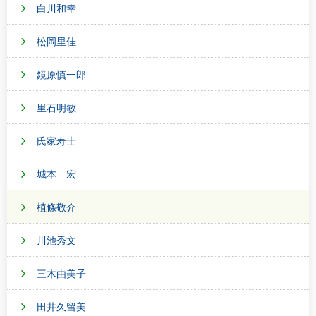
白川和幸
松岡里佳
鏡原慎一郎
里石明敏
氏家寿士
城本 宏
植條敬介
川池秀文
三木由美子
田井久留美