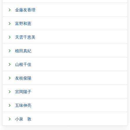
金藤友香理
富野和憲
天雲千恵美
植田真紀
山根千佳
友枝俊陽
宮岡陽子
五味伸亮
小泉 敦