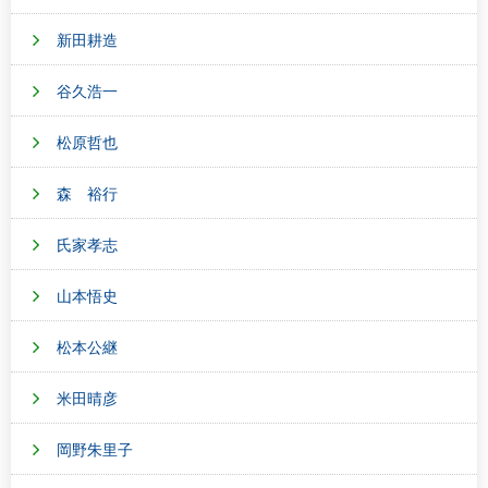
新田耕造
谷久浩一
松原哲也
森 裕行
氏家孝志
山本悟史
松本公継
米田晴彦
岡野朱里子