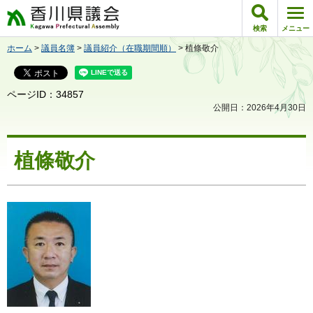
香川県議会
検索
メニュー
ホーム
>
議員名簿
>
議員紹介（在職期間順）
> 植條敬介
ページID：34857
公開日：2026年4月30日
植條敬介