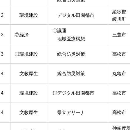
綾歌郡
2
環境建設
デジタル田園都市
綾川町
〇議運
3
◎経済
三豊市
地域医療構想
3
◎環境建設
総合防災対策
高松市
4
文教厚生
総合防災対策
丸亀市
4
環境建設
◎デジタル田園都市
高松市
4
文教厚生
県立アリーナ
高松市
仲多度