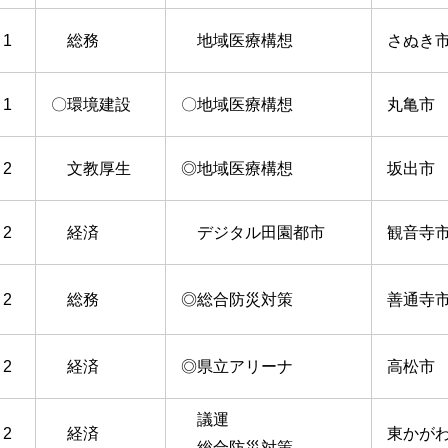
1
総務
地域医療構想
さぬき
1
〇環境建設
〇地域医療構想
丸亀市
2
文教厚生
◎地域医療構想
坂出市
2
経済
デジタル田園都市
観音寺
2
総務
◎総合防災対策
善通寺
2
経済
◎県立アリーナ
高松市
議運
2
経済
東かが
総合防災対策