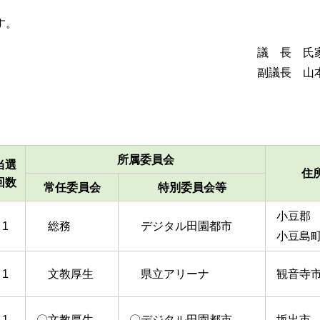
す。
議 長 氏
副議長 山
所属委員会
当選
住
回数
常任委員会
特別委員会等
小豆郡
1
総務
デジタル田園都市
小豆島
1
文教厚生
県立アリーナ
観音寺
1
〇文教厚生
〇デジタル田園都市
坂出市