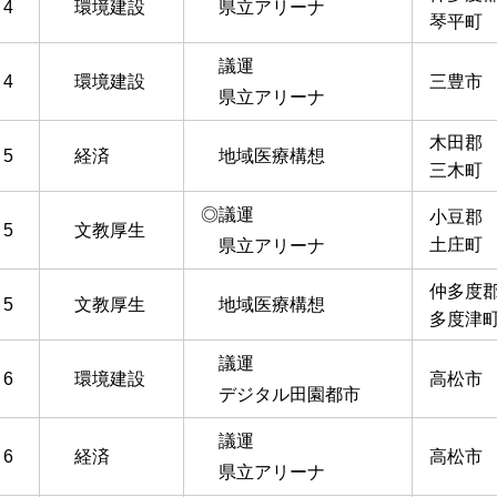
4
環境建設
県立アリーナ
琴平町
議運
4
環境建設
三豊市
県立アリーナ
木田郡
5
経済
地域医療構想
三木町
◎議運
小豆郡
5
文教厚生
土庄町
県立アリーナ
仲多度
5
文教厚生
地域医療構想
多度津
議運
6
環境建設
高松市
デジタル田園都市
議運
6
経済
高松市
県立アリーナ