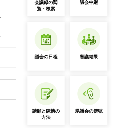
会議録の閲
議会中継
覧・検索
市
市
議会の日程
審議結果
請願と陳情の
県議会の傍聴
方法