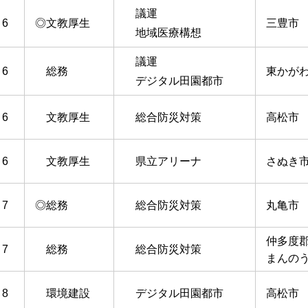
議運
6
◎文教厚生
三豊市
地域医療構想
議運
6
総務
東かが
デジタル田園都市
6
文教厚生
総合防災対策
高松市
6
文教厚生
県立アリーナ
さぬき
7
◎総務
総合防災対策
丸亀市
仲多度
7
総務
総合防災対策
まんの
8
環境建設
デジタル田園都市
高松市