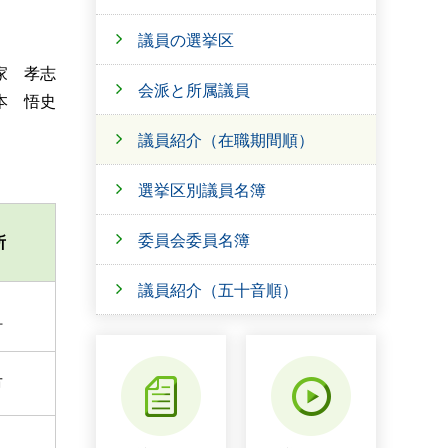
議員の選挙区
家 孝志
会派と所属議員
本 悟史
議員紹介（在職期間順）
選挙区別議員名簿
委員会委員名簿
所
議員紹介（五十音順）
町
市