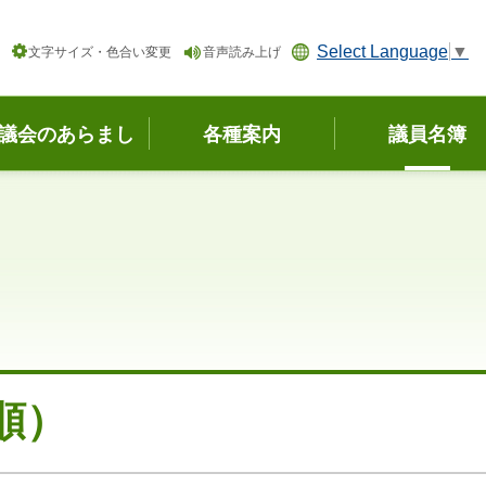
Select Language
▼
文字サイズ・色合い変更
音声読み上げ
議会のあらまし
各種案内
議員名簿
順）