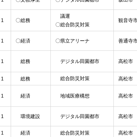
議運
1
〇総務
観音寺
〇総合防災対策
1
〇経済
〇県立アリーナ
善通寺
1
総務
デジタル田園都市
高松市
総合防災対策
1
総務
高松市
1
経済
地域医療構想
高松市
1
環境建設
デジタル田園都市
高松市
1
経済
総合防災対策
高松市