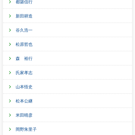
都築信行
新田耕造
谷久浩一
松原哲也
森 裕行
氏家孝志
山本悟史
松本公継
米田晴彦
岡野朱里子