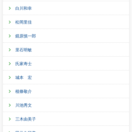
白川和幸
松岡里佳
鏡原慎一郎
里石明敏
氏家寿士
城本 宏
植條敬介
川池秀文
三木由美子