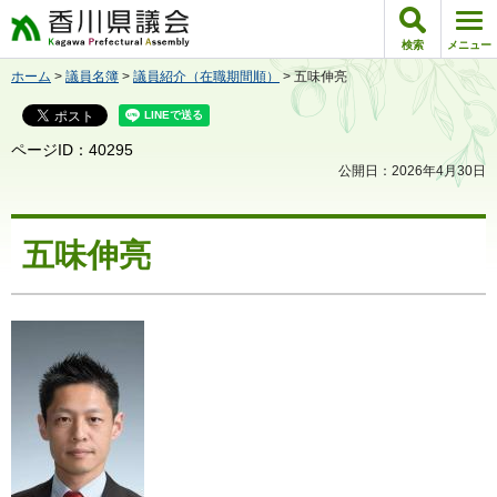
香川県議会
検索
メニュー
ホーム
>
議員名簿
>
議員紹介（在職期間順）
> 五味伸亮
ページID：40295
公開日：2026年4月30日
五味伸亮