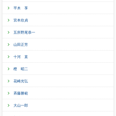
平木 享
宮本欣貞
五所野尾恭一
山田正芳
十河 直
樫 昭二
花崎光弘
斉藤勝範
大山一郎