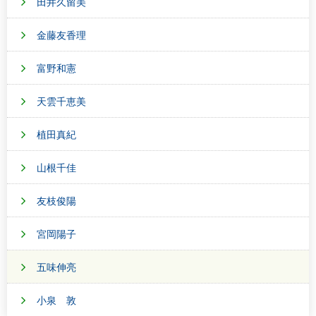
田井久留美
金藤友香理
富野和憲
天雲千恵美
植田真紀
山根千佳
友枝俊陽
宮岡陽子
五味伸亮
小泉 敦