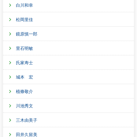
白川和幸
松岡里佳
鏡原慎一郎
里石明敏
氏家寿士
城本 宏
植條敬介
川池秀文
三木由美子
田井久留美