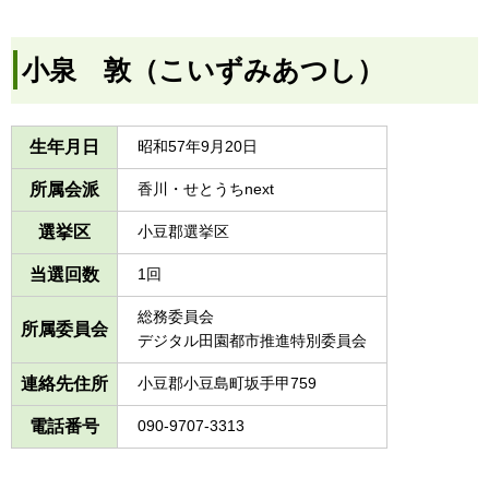
小泉 敦（こいずみあつし）
生年月日
昭和57年9月20日
所属会派
香川・せとうちnext
選挙区
小豆郡選挙区
当選回数
1回
総務委員会
所属委員会
デジタル田園都市推進特別委員会
連絡先住所
小豆郡小豆島町坂手甲759
電話番号
090-9707-3313