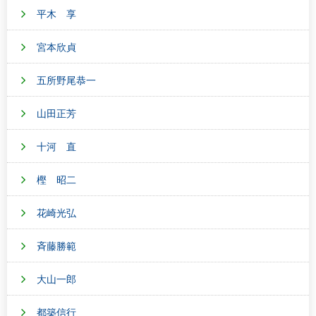
平木 享
宮本欣貞
五所野尾恭一
山田正芳
十河 直
樫 昭二
花崎光弘
斉藤勝範
大山一郎
都築信行