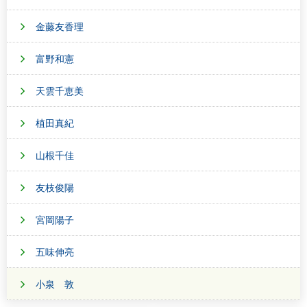
金藤友香理
富野和憲
天雲千恵美
植田真紀
山根千佳
友枝俊陽
宮岡陽子
五味伸亮
小泉 敦