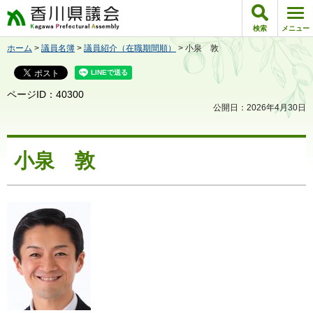
香川県議会
検索
メニュー
ホーム
>
議員名簿
>
議員紹介（在職期間順）
> 小泉 敦
ページID：40300
公開日：2026年4月30日
小泉 敦