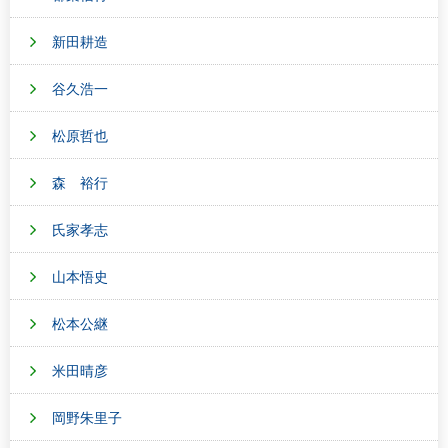
新田耕造
谷久浩一
松原哲也
森 裕行
氏家孝志
山本悟史
松本公継
米田晴彦
岡野朱里子