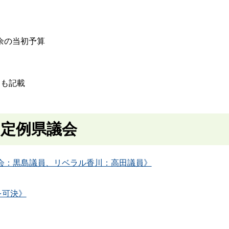
円余の当初予算
にも記載
 2月定例県議会
会：黒島議員、リベラル香川：高田議員》
を可決》