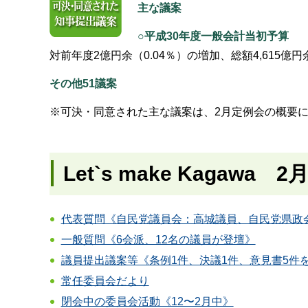
主な議案
○
平成30年度一般会計当初予算
対前年度2億円余（0.04％）の増加、総額4,615億
その他51議案
※可決・同意された主な議案は、2月定例会の概要
Let`s make Kagawa
代表質問《自民党議員会：高城議員、自民党県政
一般質問《6会派、12名の議員が登壇》
議員提出議案等《条例1件、決議1件、意見書5件
常任委員会だより
閉会中の委員会活動《12〜2月中》