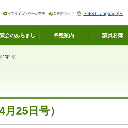
Select Language
▼
文字サイズ・色合い変更
音声読み上げ
議会のあらまし
各種案内
議員名簿
月25日号）
4月25日号）