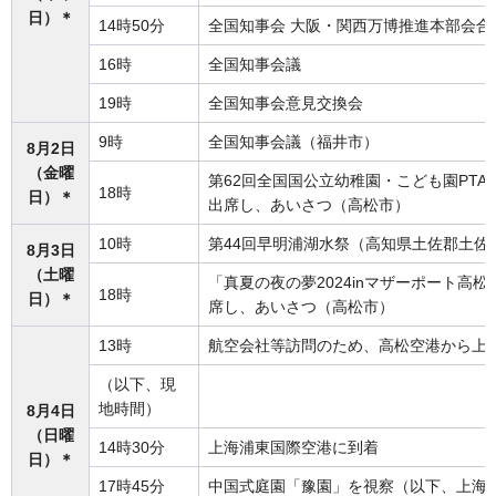
日）＊
14時50分
全国知事会 大阪・関西万博推進本部会合
16時
全国知事会議
19時
全国知事会意見交換会
9時
全国知事会議（福井市）
8月2日
（金曜
第62回全国国公立幼稚園・こども園PT
18時
日）＊
出席し、あいさつ（高松市）
10時
第44回早明浦湖水祭（高知県土佐郡土佐
8月3日
（土曜
「真夏の夜の夢2024inマザーポート高
18時
日）＊
席し、あいさつ（高松市）
13時
航空会社等訪問のため、高松空港から上
（以下、現
地時間）
8月4日
（日曜
14時30分
上海浦東国際空港に到着
日）＊
17時45分
中国式庭園「豫園」を視察（以下、上海