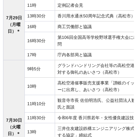
11時
定例記者会見
13時30分
香川用水通水50周年記念式典（高松市）
7月29日
（月曜
16時
商工労働部と協議
日）＊
第106回全国高等学校野球選手権大会に
16時30分
問
17時
庁内各部局と協議
グランドハンドリング会社等の高松空港
9時5分
対する御礼のあいさつ（高松市）
高松空港催事販売支援事業「讃岐のイッ
10時
ーに出席し、あいさつ（高松市）
観音寺市長 佐伯明浩氏、公益社団法人観
11時10分
氏と面談
11時30分
令和6年度 香川県若年・女性優良建設技
7月30日
（火曜
三井住友建設鉄構エンジニアリング株式
13時
日）＊
する協定」締結式