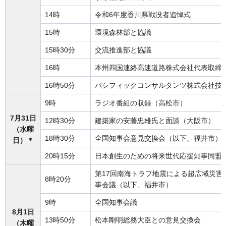
14時
令和6年度香川県戦没者追悼式
15時
環境森林部と協議
15時30分
交流推進部と協議
16時
本州四国連絡高速道路株式会社代表取締
16時50分
パシフィックコンサルタンツ株式会社技術
9時
ラジオ番組の収録（高松市）
7月31日
12時30分
建築家の安藤忠雄氏と面談（大阪市）
（水曜
18時30分
全国知事会意見交換会（以下、福井市）
日）＊
20時15分
日本創生のための将来世代応援知事同盟
第17回南海トラフ地震による超広域災害
8時20分
事会議（以下、福井市）
9時
全国知事会議
8月1日
13時50分
松本剛明総務大臣との意見交換会
（木曜