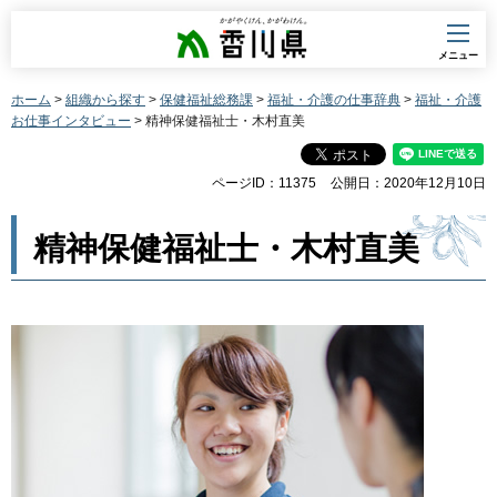
香川県
メニュー
ホーム
>
組織から探す
>
保健福祉総務課
>
福祉・介護の仕事辞典
>
福祉・介護
お仕事インタビュー
> 精神保健福祉士・木村直美
ページID：11375
公開日：2020年12月10日
精神保健福祉士・木村直美