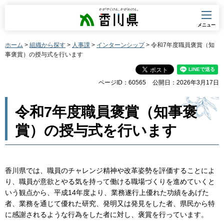
香川県
メニュー
ホーム
>
組織から探す
>
人事課
>
インターンシップ
> 令和7年度職員褒賞（知
事褒賞）の授与式を行います
ページID：60565
公開日：2026年3月17日
令和7年度職員褒賞（知事褒
賞）の授与式を行います
香川県では、職員のチャレンジ精神や改革姿勢を評価することによ
り、職員が意欲とやる気を持って働ける職場づくりを進めていくと
いう観点から、平成14年度より、業務遂行上優れた功績をあげた
者、業務を通じて優れた研究、発明又は発見をした者、県民から特
に感謝されるような行為をした者に対し、褒賞を行っています。