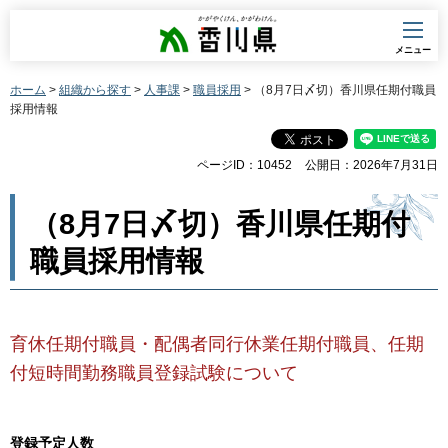
香川県
メニュー
ホーム
>
組織から探す
>
人事課
>
職員採用
> （8月7日〆切）香川県任期付職員
採用情報
ページID：10452
公開日：2026年7月31日
（8月7日〆切）香川県任期付
職員採用情報
育休任期付職員・配偶者同行休業任期付職員、任期
付短時間勤務職員登録試験について
登録予定人数