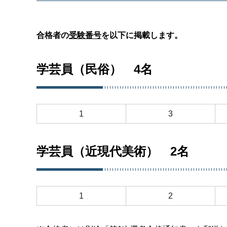
合格者の
受験番号
を以下に掲載します。
学芸員（民俗） 4名
1
3
学芸員（近現代美術） 2名
1
2