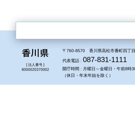
〒760-8570 香川県高松市番町四丁目
087-831-1111
代表電話 :
[ 法人番号 ]
開庁時間 : 月曜日～金曜日・午前8時3
8000020370002
（休日・年末年始を除く）