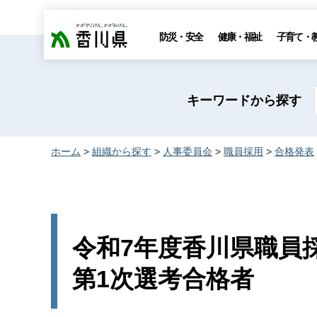
香川県
防災・安全
健康・福祉
子育て・
キーワードから探す
ホーム
>
組織から探す
>
人事委員会
>
職員採用
>
合格発表
令和7年度香川県職員
第1次選考合格者