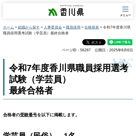
香川県
メニュー
ホーム
>
組織から探す
>
人事委員会
>
職員採用
>
合格発表
> 令和7年度香川県
職員採用選考試験（学芸員）最終合格者
ページID：56287
公開日：2025年8月6日
令和7年度香川県職員採用選考
試験（学芸員）
最終合格者
合格者の
受験番号
を以下に掲載します。
学芸員（民俗） 1名