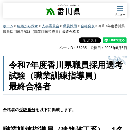
香川県
メニュー
ホーム
>
組織から探す
>
人事委員会
>
職員採用
>
合格発表
> 令和7年度香川県
職員採用選考試験（職業訓練指導員）最終合格者
ページID：56285
公開日：2025年8月6日
令和7年度香川県職員採用選考
試験（職業訓練指導員）
最終合格者
合格者の
受験番号
を以下に掲載します。
職業訓練指導員（建築施工系） 1名