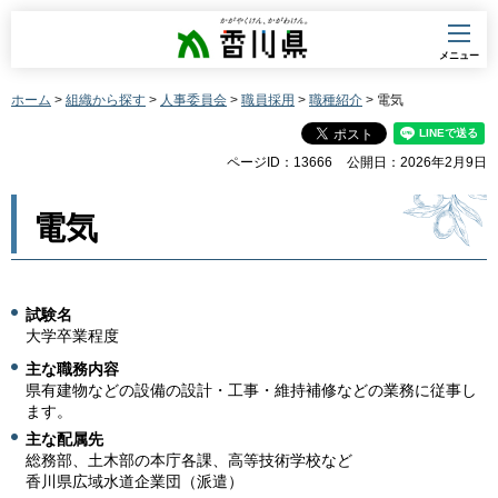
香川県
メニュー
ホーム
>
組織から探す
>
人事委員会
>
職員採用
>
職種紹介
> 電気
ページID：13666
公開日：2026年2月9日
電気
試験名
大学卒業程度
主な職務内容
県有建物などの設備の設計・工事・維持補修などの業務に従事し
ます。
主な配属先
総務部、土木部の本庁各課、高等技術学校など
香川県広域水道企業団（派遣）