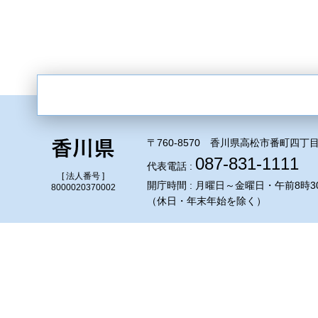
〒760-8570 香川県高松市番町四丁目
087-831-1111
代表電話 :
[ 法人番号 ]
開庁時間 : 月曜日～金曜日・午前8時3
8000020370002
（休日・年末年始を除く）