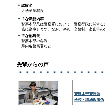
試験名
大学卒業程度
主な職務内容
警察本部又は警察署において、警察行政に関する
務に従事します。なお、深夜、交替制、宿直等の
主な配属先
警察本部の各課
県内各警察署など
先輩からの声
警察本部警務課
学校・職場教養係